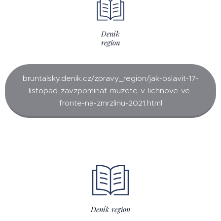
Deník
region
bruntalsky.denik.cz/zpravy_region/jak-oslavit-17-
listopad-zavzpominat-muzete-v-lichnove-ve-
fronte-na-zmrzlinu-2021.html
Deník region