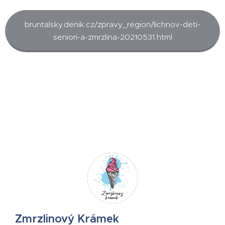
bruntalsky.denik.cz/zpravy_region/lichnov-deti-
seniori-a-zmrzlina-20210531.html
Zmrzlinový Krámek