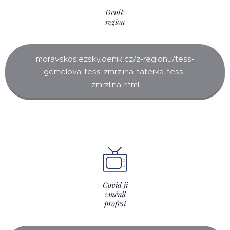
Deník
region
moravskoslezsky.denik.cz/z-regionu/tess-
gemelova-tess-zmrzlina-taterka-tess-
zmrzlina.html
Covid ji
změnil
profesi