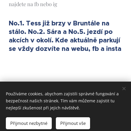
najdete na fb nebo ig
No.1. Tess již brzy v Bruntále na
stálo. No.2. Sára a No.5. jezdí po
akcích v okolí. Kde aktuálně parkují
se vždy dozvíte na webu, fb a insta
Používáme cookies, abychom zajistili správné fungování a
bezpečnost našich stránek. Tím vám můžeme zajistit tu
nejlepší zkušenost při jejich návštěvě.
© 2022 Všechna práva vyhrazena
Přijmout nezbytné
Přijmout vše
Vytvořeno službou
Webnode
Cookies