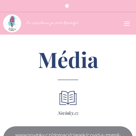
Se zmrzlinou je život krásnější
Média
Novinky.cz
www.novinky.cz/domaci/clanek/covid-ji-zmenil-