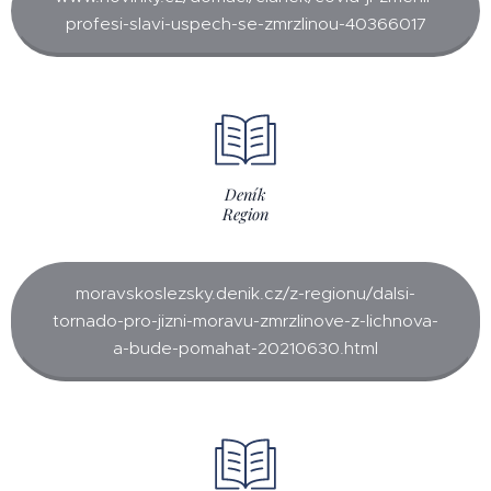
profesi-slavi-uspech-se-zmrzlinou-40366017
Deník
Region
moravskoslezsky.denik.cz/z-regionu/dalsi-
tornado-pro-jizni-moravu-zmrzlinove-z-lichnova-
a-bude-pomahat-20210630.html