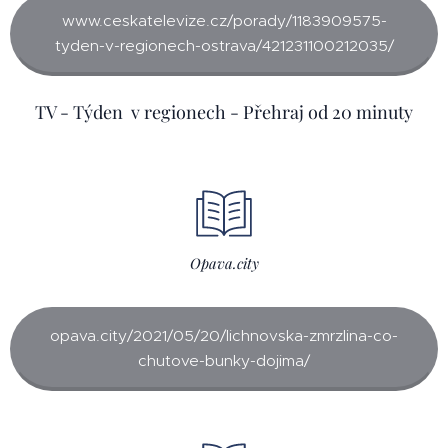
www.ceskatelevize.cz/porady/1183909575-
tyden-v-regionech-ostrava/421231100212035/
TV - Týden v regionech - Přehraj od 20 minuty
Opava.city
opava.city/2021/05/20/lichnovska-zmrzlina-co-
chutove-bunky-dojima/