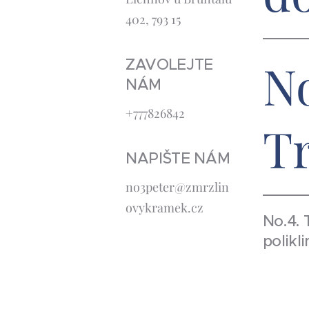
402, 793 15
No
ZAVOLEJTE
NÁM
+777826842
T
NAPIŠTE NÁM
no3peter@zmrzlin
ovykramek.cz
No.4. 
polikli