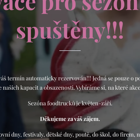
ace pro sezó
spuštěny!!!
váš termín automaticky rezervován!!! Jedná se pouze o 
e našich kapacit a obsazenosti. Vybíráme si, na které akc
Sezóna foodtrucků je květen-září.
Děkujeme za váš zájem.
vní dny, festivaly, dětské dny, poutě, do škol, do firem, 