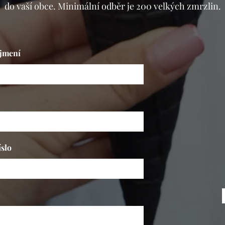
do vaší obce. Minimální odběr je 200 velkých zmrzlin.
íjmení
íslo