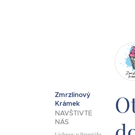
Ot
Zmrzlinový
Krámek
NAVŠTIVTE
d
NÁS
Lichnov u Bruntálu